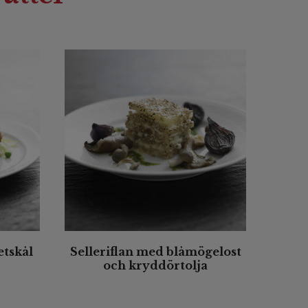
etskål
Selleriflan med blåmögelost
och kryddörtolja