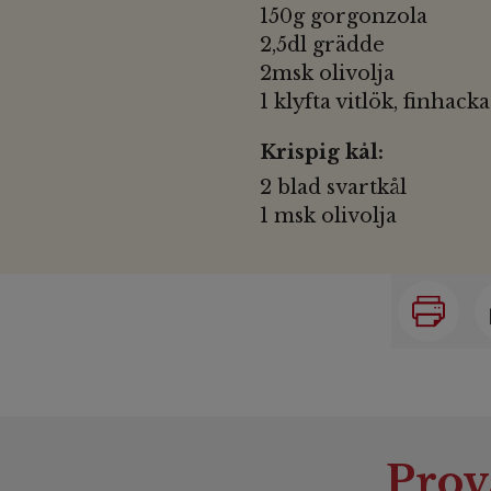
150g gorgonzola
2,5dl grädde
2msk olivolja
1 klyfta vitlök, finhack
Krispig kål:
2 blad svartkål
1 msk olivolja
Prov