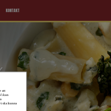
KONTAKT
 att
Vi kan
a
h
vi ska kunna