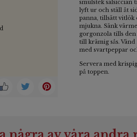
smulstek salsiccian t
lyft ur och ställ åt 
panna, tillsätt vitlö
mjukna. Sänk värmen
ad
gorgonzola tills de
till krämig sås. Vänd
med svartpeppar och
Servera med krispig
på toppen.
a några av våra andra r