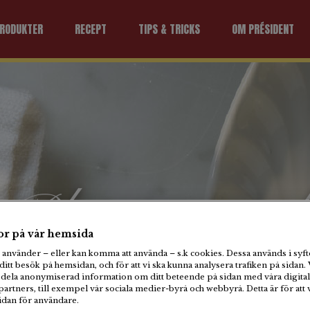
RODUKTER
RECEPT
TIPS & TRICKS
OM PRÉSIDENT
Plat principal
r på vår hemsida
använder – eller kan komma att använda – s.k cookies. Dessa används i syfte
Krämig pasta med
ditt besök på hemsidan, och för att vi ska kunna analysera trafiken på sidan. 
dela anonymiserad information om ditt beteende på sidan med våra digital
gorgonzola, svartkål oc
artners, till exempel vår sociala medier-byrå och webbyrå. Detta är för att 
sidan för användare.