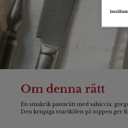
Inställni
Om denna rätt
En smakrik pastarätt med salsiccia, gorg
Den krispiga svartkålen på toppen ger fi