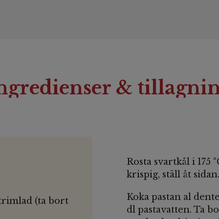
ngredienser & tillagni
Rosta svartkål i 175 °
krispig, ställ åt sidan
Koka pastan al dente 
trimlad (ta bort
dl pastavatten. Ta b