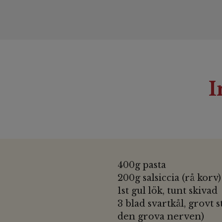
I
400g pasta
200g salsiccia (rå korv)
1st gul lök, tunt skivad
3 blad svartkål, grovt s
den grova nerven)