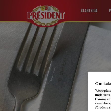
STARTSIDA
P
Om kako
Webbplats 
underlätta 
komma att 
samarbetsp
förbättra 