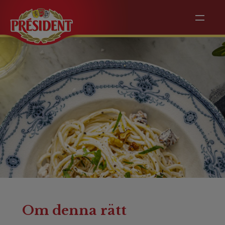
Plat principal
Krämig pasta med
valnötter,
svartpeppar och
persilja
Om denna rätt