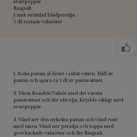
svartpeppar
flingsalt
1 msk strimlad bladpersilja
½ dl rostade valnötter
1. Koka pastan al dente i saltat vatten. Häll av
pastan och spara ca ½ dl av pastavattnet.
2. Värm Rondelé Valnöt med det varma
pastavattnet och lite olivolja. Krydda rikligt med
svartpeppar.
3. Vänd ner den nykokta pastan och vänd runt
med såsen. Vänd ner persilja och toppa med
grovhackade valnötter och lite flingsalt.