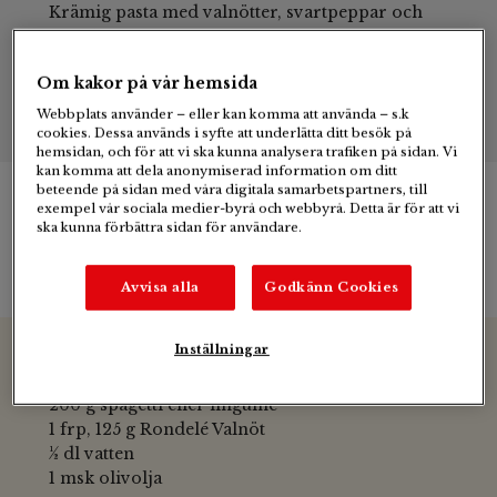
Krämig pasta med valnötter, svartpeppar och
persilja.
Om kakor på vår hemsida
Webbplats använder – eller kan komma att använda – s.k
cookies. Dessa används i syfte att underlätta ditt besök på
hemsidan, och för att vi ska kunna analysera trafiken på sidan. Vi
kan komma att dela anonymiserad information om ditt
beteende på sidan med våra digitala samarbetspartners, till
exempel vår sociala medier-byrå och webbyrå. Detta är för att vi
ska kunna förbättra sidan för användare.
Ingredienser & tillagning
Avvisa alla
Godkänn Cookies
Inställningar
Ingredienser
200 g spagetti eller linguine
1 frp, 125 g Rondelé Valnöt
½ dl vatten
1 msk olivolja