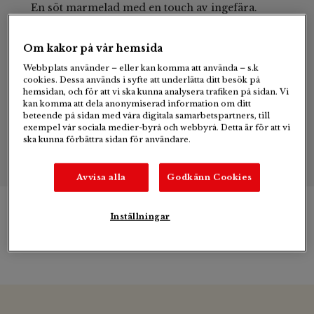
En söt marmelad med en touch av ingefära.
Serveras till ostbrickan.
Om kakor på vår hemsida
Webbplats använder – eller kan komma att använda – s.k
cookies. Dessa används i syfte att underlätta ditt besök på
2
hemsidan, och för att vi ska kunna analysera trafiken på sidan. Vi
kan komma att dela anonymiserad information om ditt
glas
beteende på sidan med våra digitala samarbetspartners, till
exempel vår sociala medier-byrå och webbyrå. Detta är för att vi
ska kunna förbättra sidan för användare.
Avvisa alla
Godkänn Cookies
Inställningar
Ingredienser & tillagning