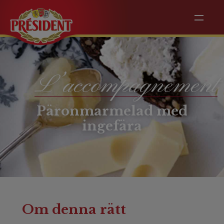
L’accompagnement
Päronmarmelad med
ingefära
Om denna rätt