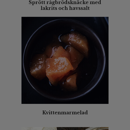
Sprött rågbrödsknäcke med
lakrits och havssalt
Kvittenmarmelad