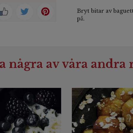
Bryt bitar av baguet
på.
a några av våra andra r