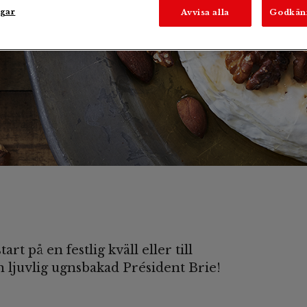
ngar
Avvisa alla
Godkän
rt på en festlig kväll eller till
en ljuvlig ugnsbakad Président Brie!