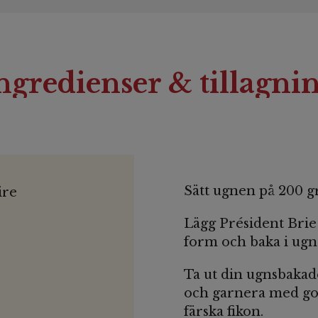
ngredienser & tillagni
Sätt ugnen på 200 g
ire
Lägg Président Brie
form och baka i ugn
Ta ut din ugnsbakad
och garnera med go
färska fikon.