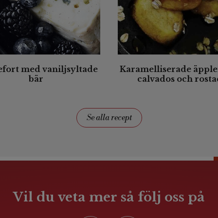
fort med vaniljsyltade
Karamelliserade äppl
bär
calvados och rosta
dinkelflingor
Se alla recept
Vil du veta mer så följ oss på