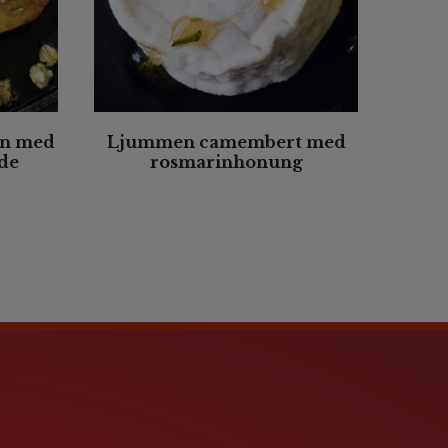
en med
Ljummen camembert med
de
rosmarinhonung