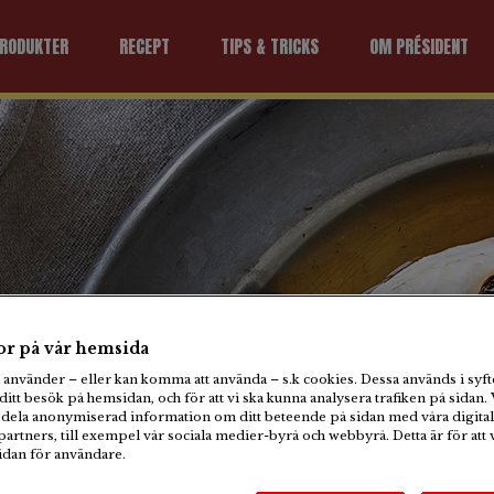
RODUKTER
RECEPT
TIPS & TRICKS
OM PRÉSIDENT
Desserts
r på vår hemsida
Ugnsbakad
använder – eller kan komma att använda – s.k cookies. Dessa används i syfte
ditt besök på hemsidan, och för att vi ska kunna analysera trafiken på sidan. 
Président Bri
dela anonymiserad information om ditt beteende på sidan med våra digital
artners, till exempel vår sociala medier-byrå och webbyrå. Detta är för att 
sidan för användare.
gnsbakad Président Br