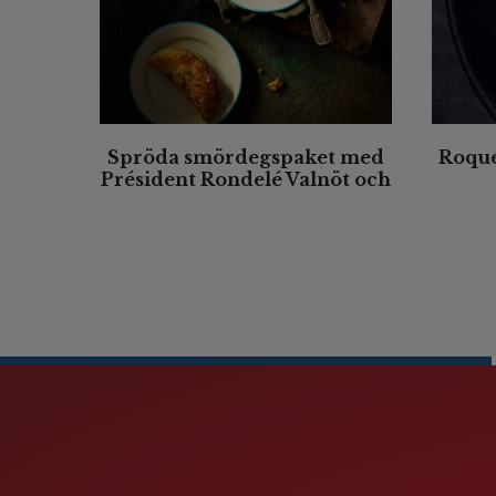
Spröda smördegspaket med
Roque
Président Rondelé Valnöt och
äpple