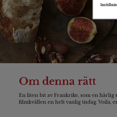
Inställni
Om denna rätt
En liten bit av Frankrike, som en härlig sta
filmkvällen en helt vanlig tisdag. Voila, 