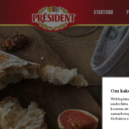
STARTSIDA
P
Om kako
Webbplats 
underlätta 
komma att 
samarbetsp
förbättra 
U