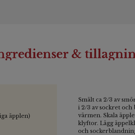
ngredienser & tillagni
Smält ca 2/3 av smö
i 2/3 av sockret och
värmen. Skala äpple
iga äpplen)
klyftor. Lägg äppel
och sockerblandnin