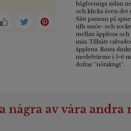
bågformiga sidan ne
och klicka även det 
Sätt pannan på spis
tills smör- och soc
mellan äpplena och 
min. Tillsätt calvado
äpplena. Rosta dinke
medelvärme i 5-6 min
doftar ”nötaktigt”.
a några av våra andra r