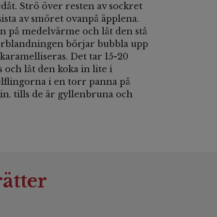
dåt. Strö över resten av sockret
sista av smöret ovanpå äpplena.
en på medelvärme och låt den stå
kerblandningen börjar bubbla upp
karamelliseras. Det tar 15-20
s och låt den koka in lite i
lflingorna i en torr panna på
. tills de är gyllenbruna och
ätter