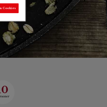
n Cookies
10
rsoner