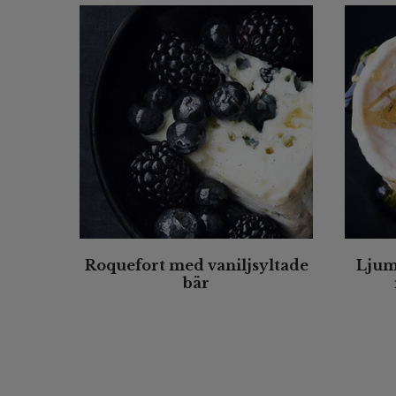
Roquefort med vaniljsyltade
Lju
bär