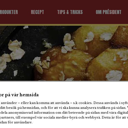
RODUKTER
RECEPT
TIPS & TRICKS
OM PRÉSIDENT
Desserts
r på vår hemsida
använder – eller kan komma att använda – s.k cookies. Dessa används i syfte
ramelliserade äpplen 
ditt besök på hemsidan, och för att vi ska kunna analysera trafiken på sidan. 
dela anonymiserad information om ditt beteende på sidan med våra digital
artners, till exempel vår sociala medier-byrå och webbyrå. Detta är för att 
calvados och rostade
sidan för användare.