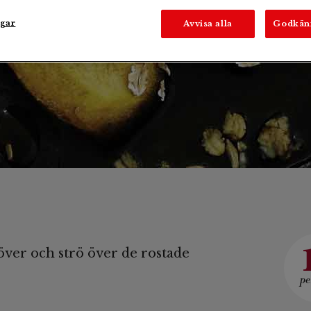
dinkelflingor
ngar
Avvisa alla
Godkän
 över och strö över de rostade
pe