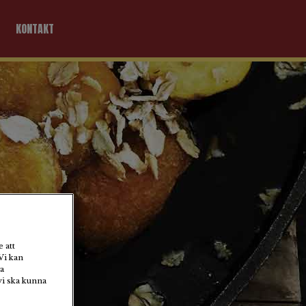
KONTAKT
 att
med
Vi kan
a
vi ska kunna