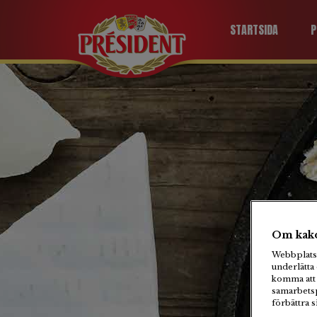
STARTSIDA
P
Om kako
Webbplats 
Ka
underlätta 
komma att 
samarbetsp
förbättra 