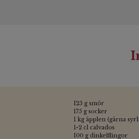
I
125 g smör
175 g socker
1 kg äpplen (gärna syrl
1-2 cl calvados
100 g dinkelflingor