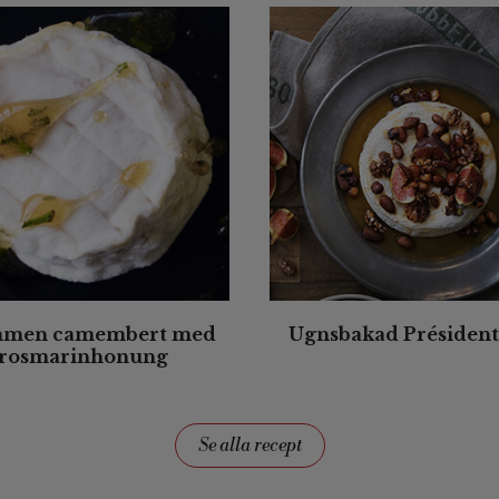
mmen camembert med
Ugnsbakad Président
rosmarinhonung
Se alla recept