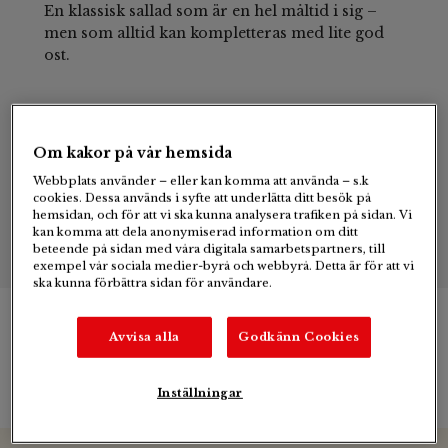
En klassisk sallad som är en hel måltid i sig –
men som alltid kan kompletteras med lite god
ost.
6
Om kakor på vår hemsida
Webbplats använder – eller kan komma att använda – s.k
personer
cookies. Dessa används i syfte att underlätta ditt besök på
hemsidan, och för att vi ska kunna analysera trafiken på sidan. Vi
kan komma att dela anonymiserad information om ditt
beteende på sidan med våra digitala samarbetspartners, till
exempel vår sociala medier-byrå och webbyrå. Detta är för att vi
ska kunna förbättra sidan för användare.
Avvisa alla
Godkänn Cookies
Ingredienser & tillagning
Inställningar