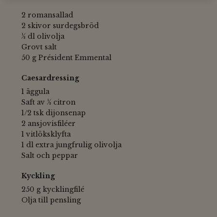
2 romansallad
2 skivor surdegsbröd
½ dl olivolja
Grovt salt
50 g Président Emmental
Caesardressing
1 äggula
Saft av ½ citron
1/2 tsk dijonsenap
2 ansjovisfiléer
1 vitlöksklyfta
1 dl extra jungfrulig olivolja
Salt och peppar
Kyckling
250 g kycklingfilé
Olja till pensling