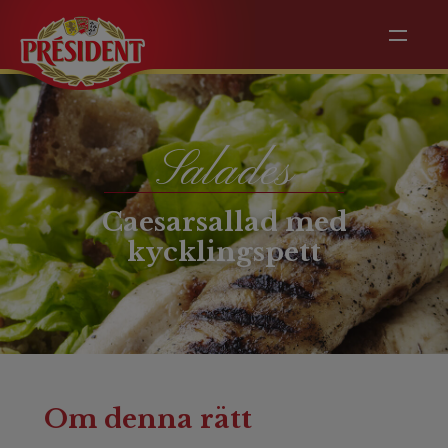
Salades
Caesarsallad med
kycklingspett
Om denna rätt