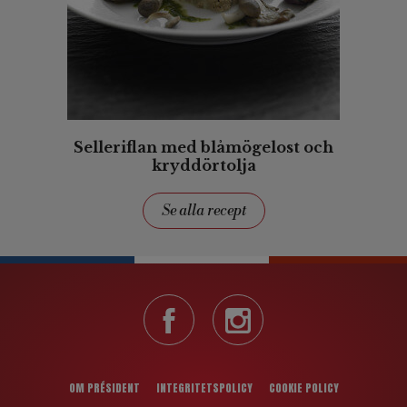
Selleriflan med blåmögelost och
kryddörtolja
Se alla recept
OM PRÉSIDENT
INTEGRITETSPOLICY
COOKIE POLICY