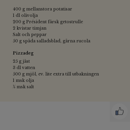
400 g mellanstora potatisar
1 dl olivolja
200 g Président färsk getostrulle
2 kvistar timjan
Salt och peppar
50 g späda salladsblad, gärna rucola
Pizzadeg
25 g jäst
3 dl vatten
500 g mjöl, ev. lite extra till utbakningen
1 msk olja
½ msk salt