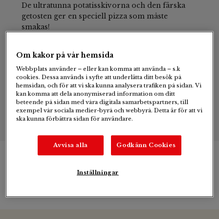
De ultratunna potatisskivorna och den färska
getosten ger en speciell pizza som måste
smakas!
Om kakor på vår hemsida
Webbplats använder – eller kan komma att använda – s.k
ca. 6
cookies. Dessa används i syfte att underlätta ditt besök på
hemsidan, och för att vi ska kunna analysera trafiken på sidan. Vi
personer
kan komma att dela anonymiserad information om ditt
beteende på sidan med våra digitala samarbetspartners, till
exempel vår sociala medier-byrå och webbyrå. Detta är för att vi
ska kunna förbättra sidan för användare.
Avvisa alla
Godkänn Cookies
Inställningar
Ingredienser & tillagning